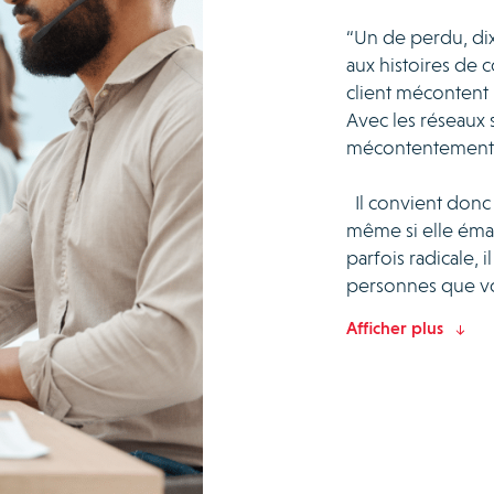
“Un de perdu, dix
aux histoires de c
client mécontent 
Avec les réseaux
mécontentement p
Il convient donc 
même si elle éman
parfois radicale, 
personnes que vous
Afficher plus