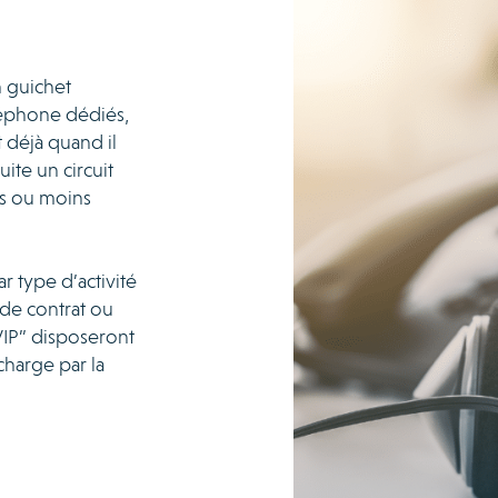
n guichet
léphone dédiés,
t déjà quand il
uite un circuit
lus ou moins
r type d’activité
 de contrat ou
VIP” disposeront
charge par la