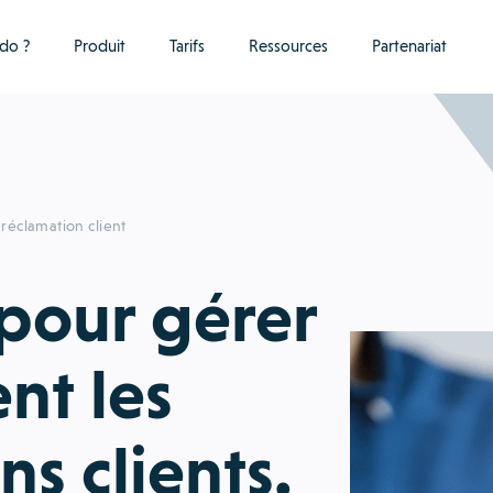
do ?
Produit
Tarifs
Ressources
Partenariat
réclamation client
 pour gérer
nt les
ns clients.