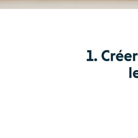
1. Crée
l