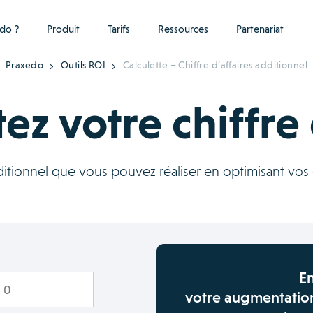
do ?
Produit
Tarifs
Ressources
Partenariat
Praxedo
Outils ROI
Calculette – Chiffre d’affaires additionnel
 votre chiffre 
dditionnel que vous pouvez réaliser en optimisant vos
En
votre augmentation 