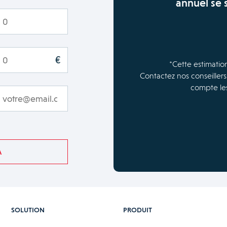
annuel se 
€
*Cette estimatio
Contactez nos conseillers
compte les
A
SOLUTION
PRODUIT