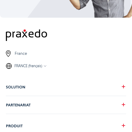
France
FRANCE (français)
SOLUTION
Notre vision
PARTENARIAT
Pour vos besoins
Pour votre secteur
Devenons partenaire
PRODUIT
Nos tarifs