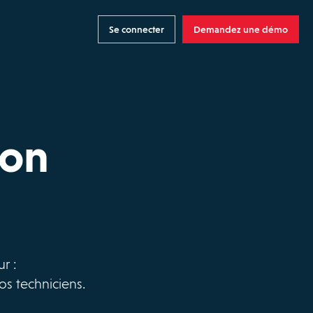
Se connecter
Demandez une démo
ion
r :
os techniciens.