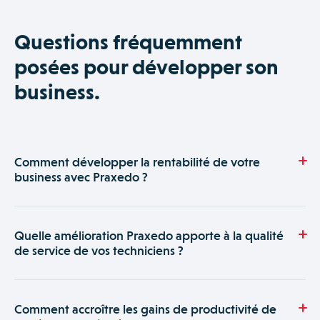
Questions fréquemment
posées pour développer son
business.
Comment développer la rentabilité de votre
business avec Praxedo ?
Le logiciel Praxedo rentabilise l’activité des entreprises de
service qui souhaitent développer leur business.
Quelle amélioration Praxedo apporte à la qualité
L’optimisation des plannings augmente la rentabilité des
de service de vos techniciens ?
interventions des techniciens et maximise leur taux de
charge. Développer votre business avec Praxedo, c’est
Grâce à l’application mobile Praxedo, les plannings de vos
réaliser davantage d’interventions à la journée ou à la
techniciens sont mieux organisés, leurs temps de trajets
Comment accroître les gains de productivité de
semaine, avec le même nombre de techniciens.
optimisés. Ils sont ponctuels en rendez-vous et disposent de