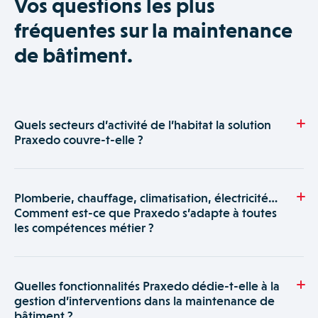
Vos questions les plus
fréquentes sur la maintenance
de bâtiment.
Quels secteurs d’activité de l’habitat la solution
Praxedo couvre-t-elle ?
Praxedo propose une solution de gestion d’interventions
pour l’entretien de l’habitat privé comme collectif, destinée
Plomberie, chauffage, climatisation, électricité…
aux prestataires techniques (plombiers, électriciens,
Comment est-ce que Praxedo s’adapte à toutes
chauffagistes, climaticiens, couvreurs…) et à leurs clients ou
les compétences métier ?
donneurs d’ordres.
Praxedo est une solution 100% paramétrable qui s’adapte
totalement à toutes les interventions d’entretien de l’habitat,
Quelles fonctionnalités Praxedo dédie-t-elle à la
en personnalisant ses formulaires d’intervention pour
gestion d’interventions dans la maintenance de
chaque activité.
bâtiment ?