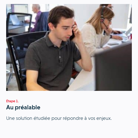
Étape 1.
Éta
Au préalable
A
Une solution étudiée pour répondre à vos enjeux.
Un
oe