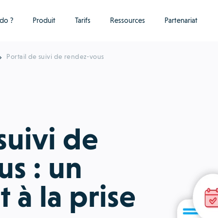
do ?
Produit
Tarifs
Ressources
Partenariat
Portail de suivi de rendez-vous
suivi de
s : un
t à la prise