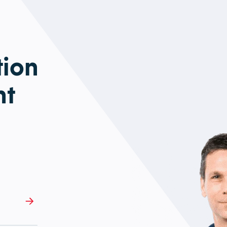
tion
nt