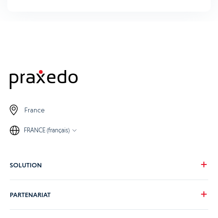
France
FRANCE (français)
SOLUTION
Notre vision
PARTENARIAT
Pour vos besoins
Pour votre secteur
Devenons partenaire