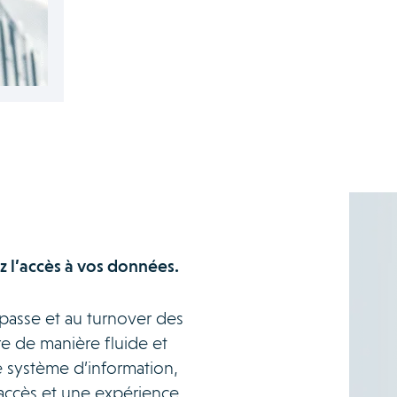
z l’accès à vos données.
 passe et au turnover des
e de manière fluide et
e système d’information,
 accès et une expérience