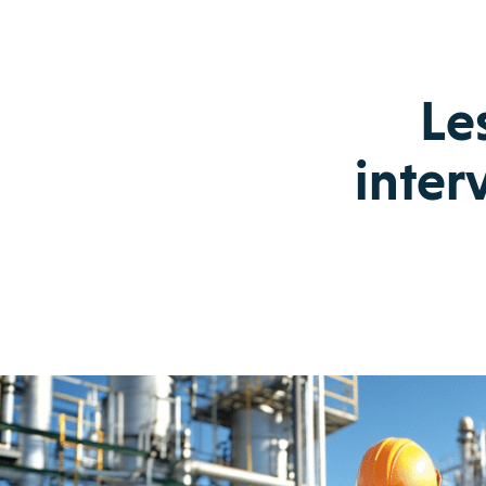
Le
inter