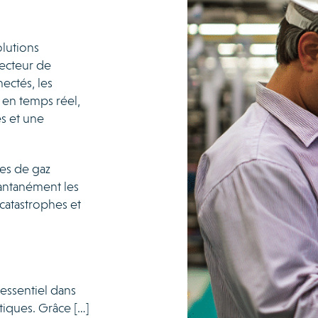
olutions
secteur de
nectés, les
 en temps réel,
s et une
nes de gaz
stantanément les
 catastrophes et
e essentiel dans
tiques. Grâce […]