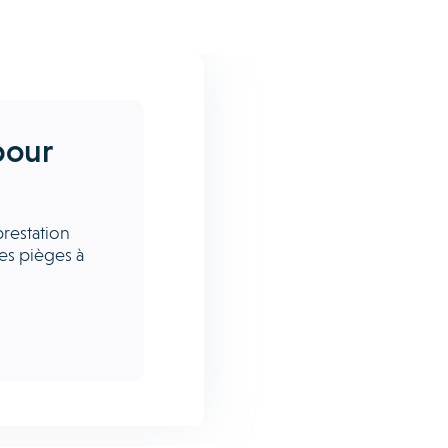
pour
restation
les pièges à