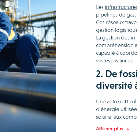
Les
infrastructur
pipelines de gaz, 
Ces réseaux traver
gestion logistiqu
La
gestion des in
compréhension ap
capacité à coordo
vastes distances.
2. De foss
diversité
Une autre difficu
d’énergie utilisé
solaire, aux combu
Afficher plus