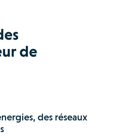
des
eur de
 énergies, des réseaux
es