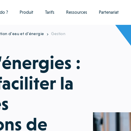
do ?
Produit
Tarifs
Ressources
Partenariat
ution d’eau et d’énergie
Gestion
énergies :
ciliter la
es
ons de