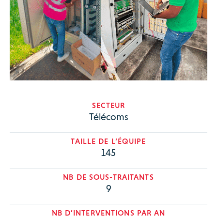
SECTEUR
Télécoms
TAILLE DE L’ÉQUIPE
145
NB DE SOUS-TRAITANTS
9
NB D’INTERVENTIONS PAR AN