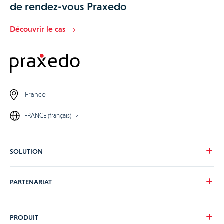
de rendez-vous Praxedo
Découvrir le cas
France
FRANCE (français)
SOLUTION
Notre vision
PARTENARIAT
Pour vos besoins
Pour votre secteur
Devenons partenaire
PRODUIT
Nos tarifs