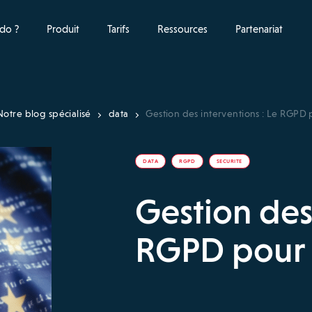
do ?
Produit
Tarifs
Ressources
Partenariat
Notre blog spécialisé
data
Gestion des interventions : Le RGPD p
DATA
RGPD
SECURITE
Gestion des 
RGPD pour l