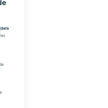
de
(data
les
 de
a