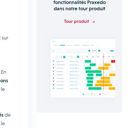
fonctionnalités Praxedo
dans notre tour produit
Tour produit
 sur
 En
ions
 le
és
de
 le