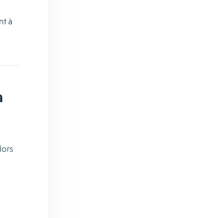
nt à
a
lors