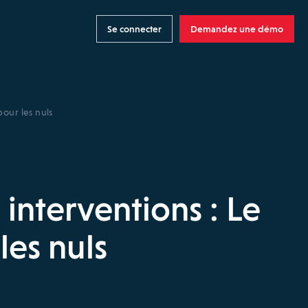
Se connecter
Demandez une démo
our les nuls
interventions : Le
es nuls