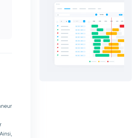
nneur
r
Ainsi,