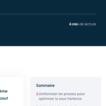
6 min
de lecture
Sommaire
tème
Uniformiser les process pour
 bout
optimiser la sous-traitance