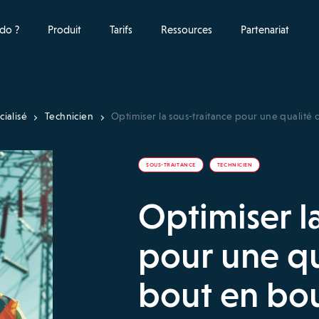
do ?
Produit
Tarifs
Ressources
Partenariat
ialisé
Technicien
Optimiser la sous-traitance pour une qualité
SOUS-TRAITANCE
TECHNICIEN
Optimiser l
pour une qu
bout en bo