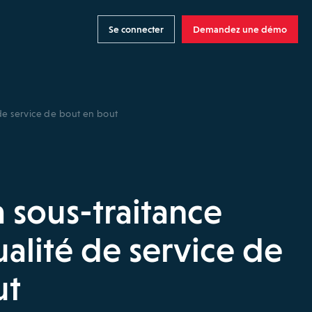
Se connecter
Demandez une démo
 de service de bout en bout
a sous-traitance
alité de service de
ut