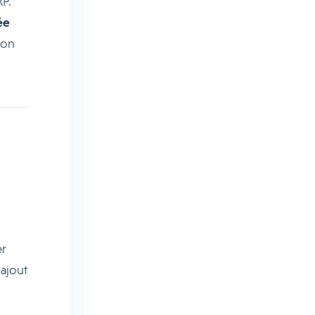
P.
ée
ion
er
’ajout