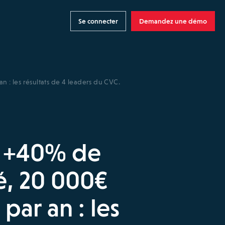
Se connecter
Demandez une démo
 : les résultats de 4 leaders du CVC.
] +40% de
é, 20 000€
par an : les