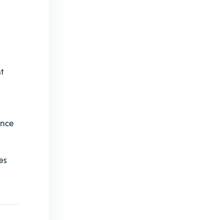
t
ence
es