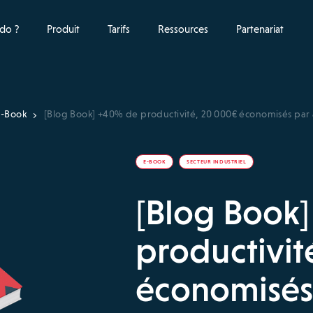
do ?
Produit
Tarifs
Ressources
Partenariat
E-Book
[Blog Book] +40% de productivité, 20 000€ économisés par an
E-BOOK
SECTEUR INDUSTRIEL
[Blog Book
productivit
économisés 