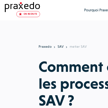
Pourquoi Praxe
ON RECRUTE
Praxedo
SAV
metier SAV
Comment o
les proces
SAV ?