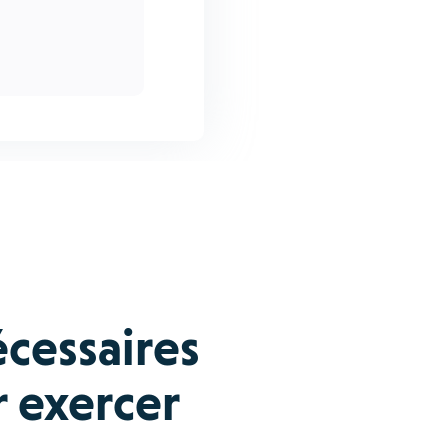
écessaires
r exercer