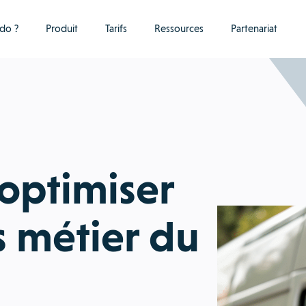
do ?
Produit
Tarifs
Ressources
Partenariat
ptimiser
s métier du