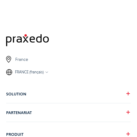
France
FRANCE (français)
SOLUTION
Notre vision
PARTENARIAT
Pour vos besoins
Pour votre secteur
Devenons partenaire
PRODUIT
Nos tarifs