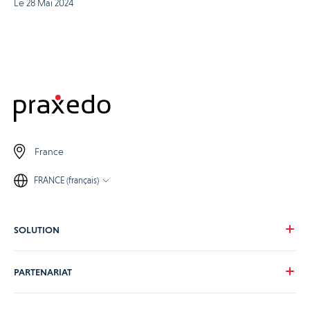
Le 28 Mai 2024
France
FRANCE (français)
SOLUTION
Notre vision
PARTENARIAT
Pour vos besoins
Pour votre secteur
Devenons partenaire