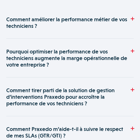
Comment améliorer la performance métier de vos
techniciens ?
Grâce au module de suivi et d’analyse de vos activités de
Praxedo, vous améliorez la performance métier de vos
Pourquoi optimiser la performance de vos
techniciens. En consolidant vos données et en comparant les
techniciens augmente la marge opérationnelle de
résultats suivant vos critères personnalisés, vous identifiez
votre entreprise ?
rapidement leurs axes d’amélioration et réalisez les actions
correctives adéquates.
En optimisant la planification de vos interventions, vous
réduisez les temps de trajets inutiles et augmentez le nombre
Comment tirer parti de la solution de gestion
d’interventions de votre technicien. Plus réactif, vos clients
d’interventions Praxedo pour accroître la
sont davantage satisfaits. Vous pilotez son efficacité et
performance de vos techniciens ?
générez un meilleur résultat opérationnel en surveillant ses
indicateurs dans les modules de suivi d’activité de Praxedo.
Avec la personnalisation de vos tableaux de bord sur
Praxedo, vous évaluez l’efficacité de vos techniciens dans le
Comment Praxedo m’aide-t-il à suivre le respect
temps selon vos propres indicateurs. En appliquant les
de mes SLAs (GTR/GTI) ?