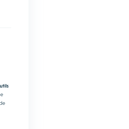
utils
ne
 de