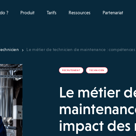
do ?
Produit
Tarifs
Ressources
Partenariat
Technicien
Le métier de technicien de maintenance : compétences 
RECRUTEMENT
TECHNICIEN
Le métier d
maintenanc
impact des 