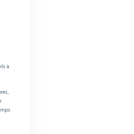
ls à
xes,
e
temps