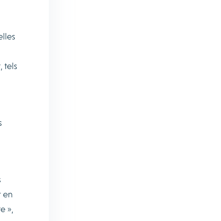
lles
 tels
s
s
r en
e »,