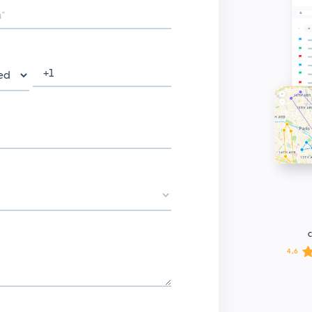
C
4,6