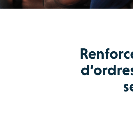
Renforc
d’ordres
s