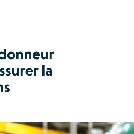
 donneur
ssurer la
ns