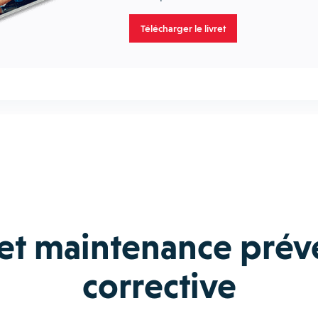
Télécharger le livret
 et maintenance prév
corrective