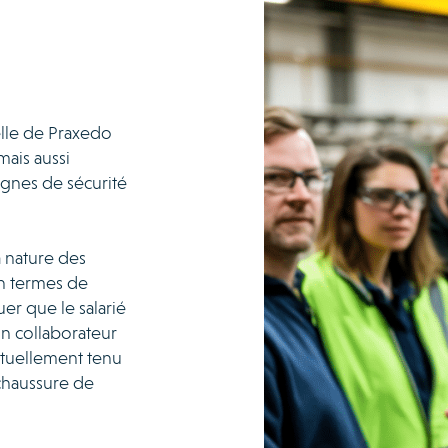
le de Praxedo
ais aussi
ignes de sécurité
a nature des
en termes de
er que le salarié
n collaborateur
ctuellement tenu
 chaussure de