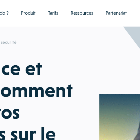
do ?
Produit
Tarifs
Ressources
Partenariat
sécurité
ce et
: comment
vos
 sur le