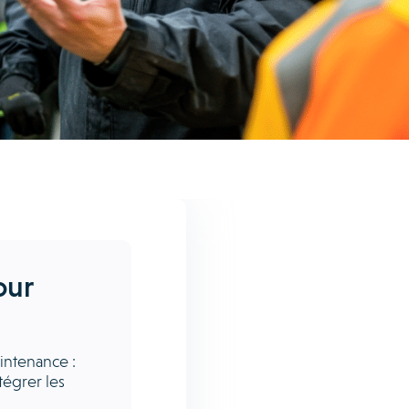
our
intenance :
tégrer les