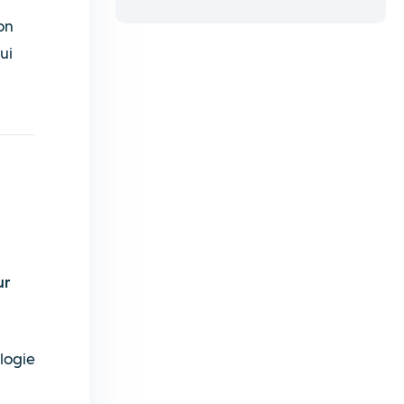
on
ui
ur
logie