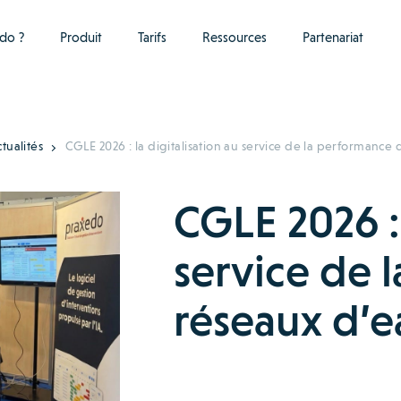
do ?
Produit
Tarifs
Ressources
Partenariat
tualités
CGLE 2026 : la digitalisation au service de la performance
CGLE 2026 : 
service de 
réseaux d’e