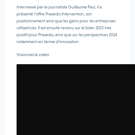
Interviewé par le journaliste Guillaume Paul, il a
présenté l’offre Praxedo Intervention, son
positionnement ainsi que les gains pour les entreprises
utilisatrices. Il est ensuite revenu sur le bilan 2013 très
positif pour Praxedo, ainsi que sur les perspectives 2014
notamment en terme d’innovation.
Visionnez la vidéo :