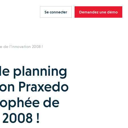
Se connecter
Demandez une démo
e de l’innovation 2008 !
 de planning
ion Praxedo
trophée de
 2008 !