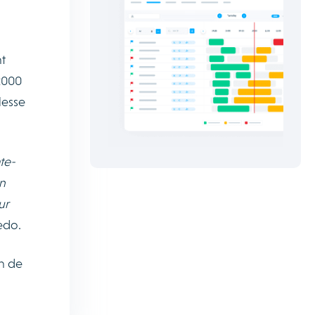
t
2000
lesse
te-
in
ur
edo.
on de