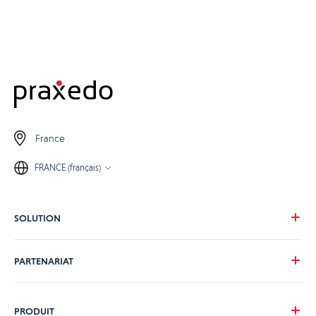
France
FRANCE (français)
SOLUTION
Notre vision
PARTENARIAT
Pour vos besoins
Pour votre secteur
Devenons partenaire
PRODUIT
Nos tarifs