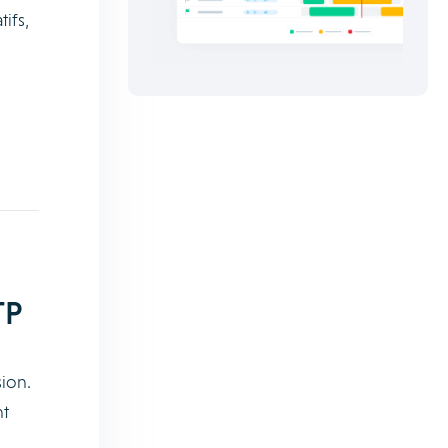
ifs,
TP
ion.
nt