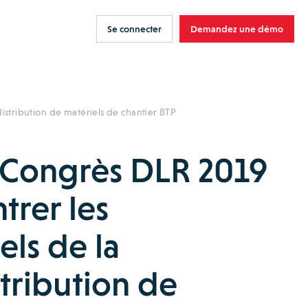
Se connecter
Demandez une démo
istribution de matériels de chantier BTP
 Congrès DLR 2019
trer les
els de la
stribution de