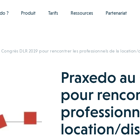
do ?
Produit
Tarifs
Ressources
Partenariat
Congrès DLR 2019 pour rencontrer les professionnels de la location/d
Praxedo au
pour rencon
professionn
location/di