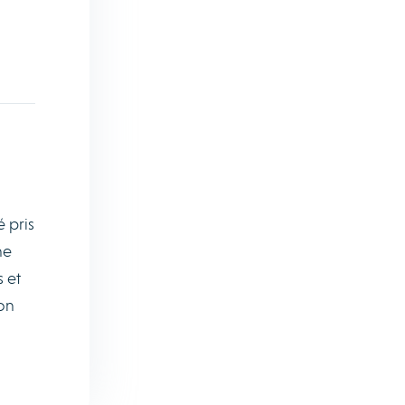
 pris
ne
s et
on