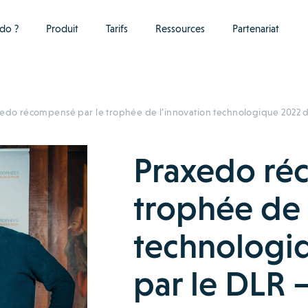
do ?
Produit
Tarifs
Ressources
Partenariat
edo récompensé par le trophée de l’innovation technologique 2022 d
Praxedo ré
trophée de 
technologi
par le DLR 