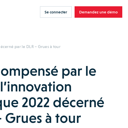
Se connecter
Demandez une démo
écerné par le DLR – Grues à tour
compensé par le
l’innovation
que 2022 décerné
– Grues à tour