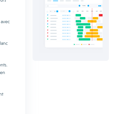
 avec
lanc
nts.
ien
nt