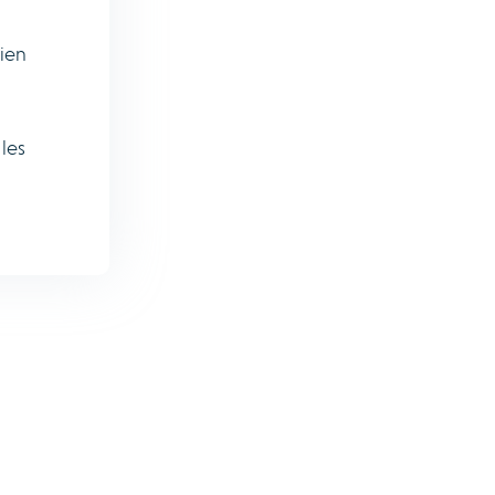
dien
les