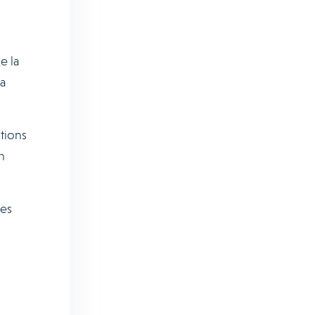
e la
a
tions
n
res