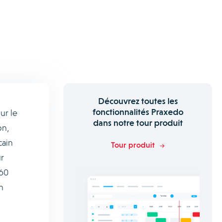
Découvrez toutes les
fonctionnalités Praxedo
ur le
dans notre tour produit
on,
cain
Tour produit
ur
 60
n