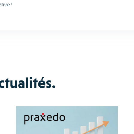
tive !
tualités.