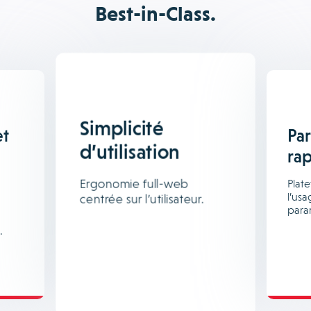
Best-in-Class.
Simplicité
et
Pa
d’utilisation
ra
Ergonomie full-web
Plat
l’us
centrée sur l’utilisateur.
para
.