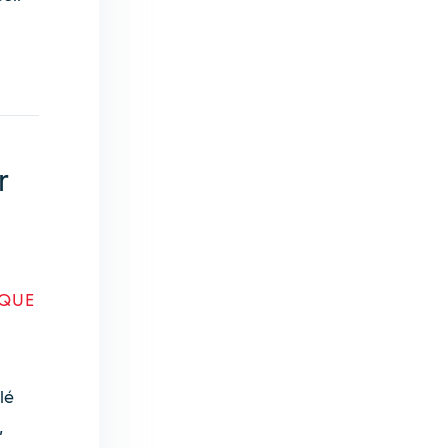
r
 QUE
lé
,