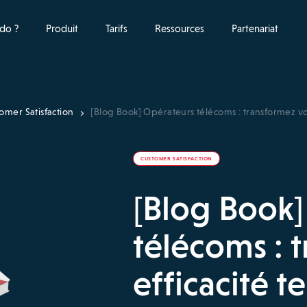
do ?
Produit
Tarifs
Ressources
Partenariat
omer Satisfaction
[Blog Book] Opérateurs télécoms : transformez votre
CUSTOMER SATISFACTION
[Blog Book]
télécoms : 
efficacité t