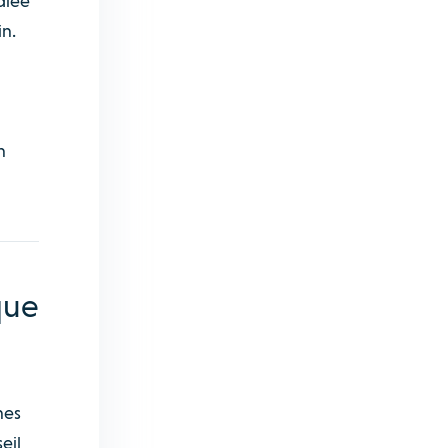
diée
in.
n
que
nes
eil