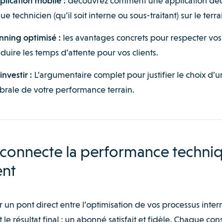
pplication mobile :
découvrez comment une application dé
 technicien (qu’il soit interne ou sous-traitant) sur le terra
nning optimisé :
les avantages concrets pour respecter vos
éduire les temps d’attente pour vos clients.
nvestir :
L’argumentaire complet pour justifier le choix d’u
brale de votre performance terrain.
 connecte la performance techni
ent
r un pont direct entre l’optimisation de vos processus inter
 le résultat final : un abonné satisfait et fidèle. Chaque cons