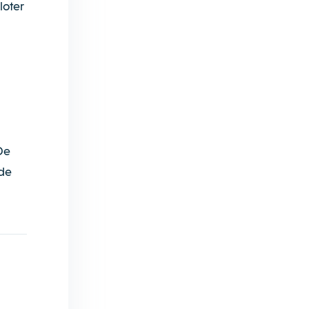
loter
De
 de