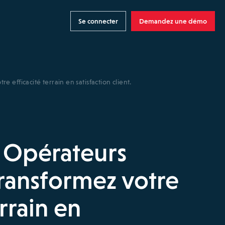
Se connecter
Demandez une démo
 efficacité terrain en satisfaction client.
 Opérateurs
transformez votre
errain en