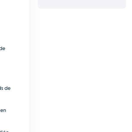
 de
ds de
 en