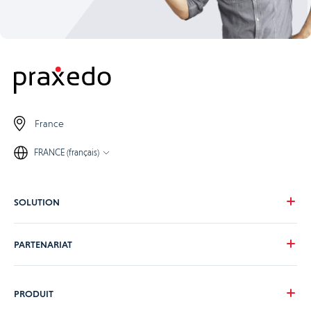
France
FRANCE (français)
SOLUTION
Notre vision
PARTENARIAT
Pour vos besoins
Pour votre secteur
Devenons partenaire
PRODUIT
Nos tarifs