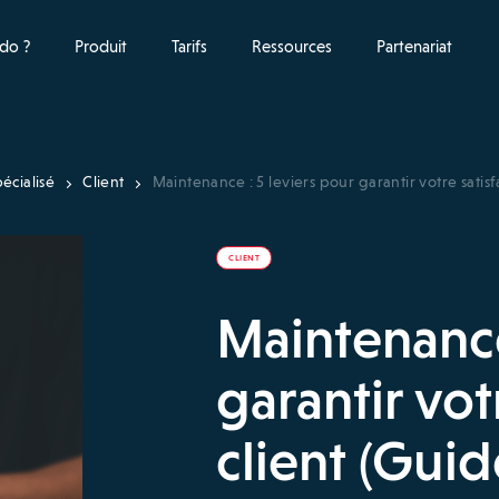
do ?
Produit
Tarifs
Ressources
Partenariat
écialisé
Client
Maintenance : 5 leviers pour garantir votre satisf
CLIENT
Maintenance
garantir vot
client (Guid