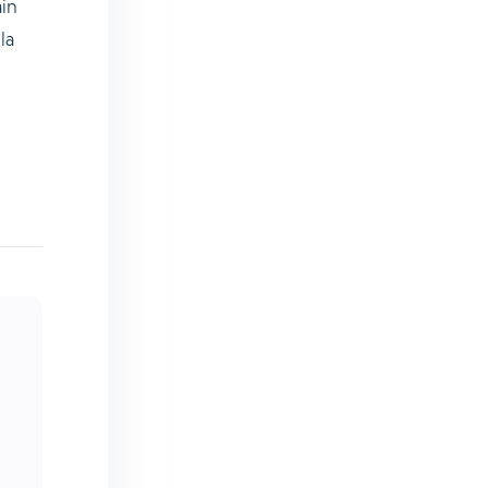
in
la