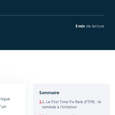
5 min
de lecture
Sommaire
trique
1. Le First Time Fix Rate (FTFR) : le
d’un
remède à l’irritation