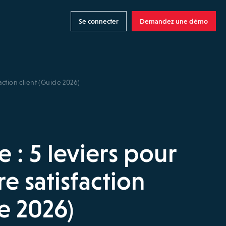
Se connecter
Demandez une démo
action client (Guide 2026)
 : 5 leviers pour
re satisfaction
e 2026)