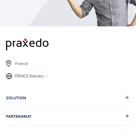
France
FRANCE (français)
SOLUTION
Notre vision
PARTENARIAT
Pour vos besoins
Pour votre secteur
Devenons partenaire