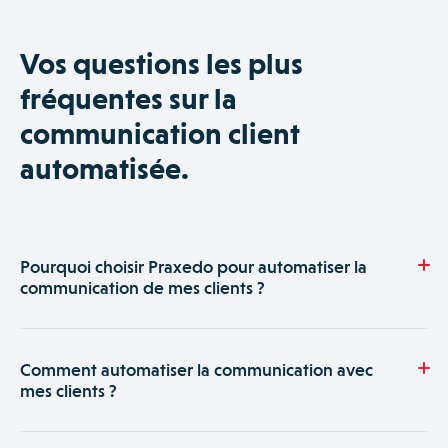
Vos questions les plus
fréquentes sur la
communication client
automatisée.
Pourquoi choisir Praxedo pour automatiser la
communication de mes clients ?
Praxedo a été pensé pour simplifier les processus
administratifs. Son module de communication automatise
Comment automatiser la communication avec
l’envoi de messages à vos clients : date d’intervention,
mes clients ?
confirmation de venue d’un technicien, envoi du compte-
rendu, transmission instantanée d’une facture…
A partir de paramétrages simples, Praxedo vous permet