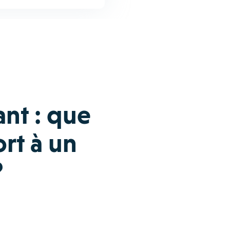
ant : que
ort à un
?