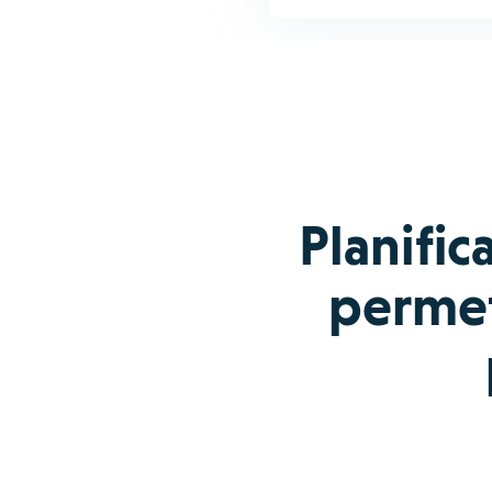
Planific
permet-