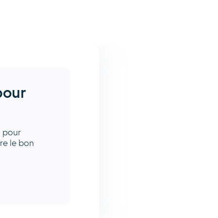
pour
s pour
ire le bon