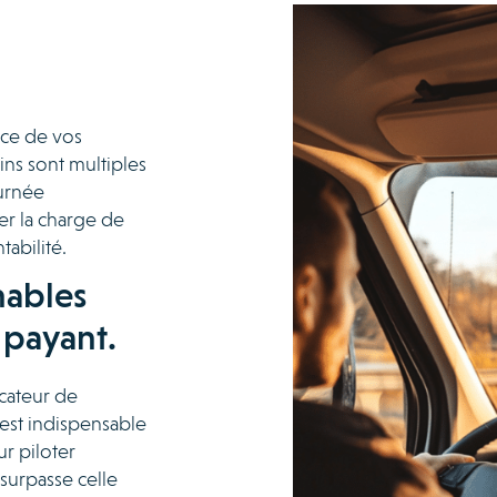
nce de vos
ins sont multiples
ournée
er la charge de
tabilité.
nables
 payant.
icateur de
 est indispensable
r piloter
 surpasse celle