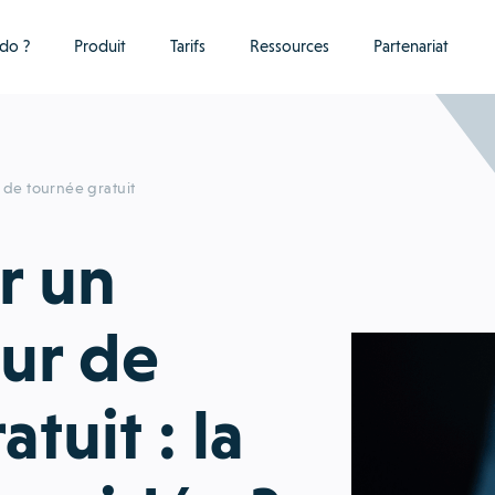
do ?
Produit
Tarifs
Ressources
Partenariat
r de tournée gratuit
r un
eur de
tuit : la