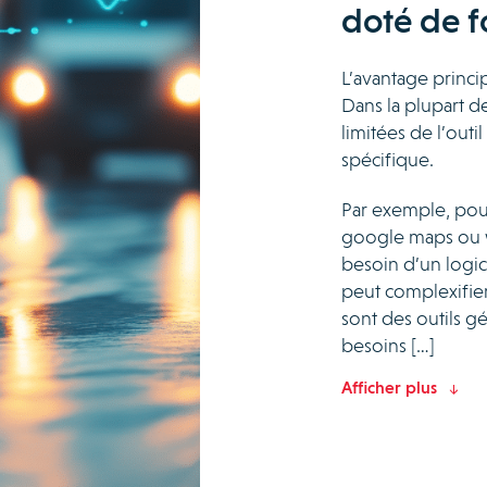
doté de fo
L’avantage princip
Dans la plupart de
limitées de l’outi
spécifique.
Par exemple, po
google maps ou wa
besoin d’un logici
peut complexifier
sont des outils g
besoins […]
Afficher plus