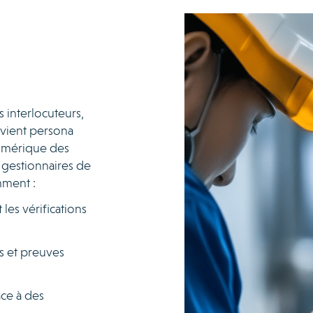
s interlocuteurs,
evient persona
numérique des
 gestionnaires de
mment :
 les vérifications
s et preuves
âce à des