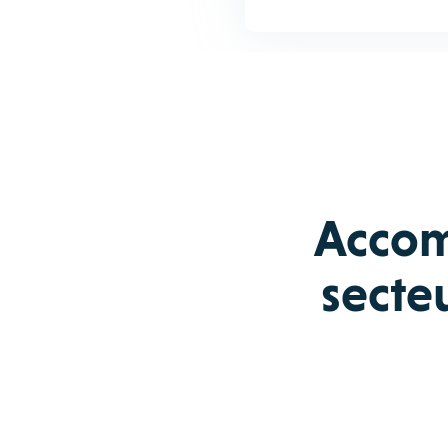
Accom
secteu