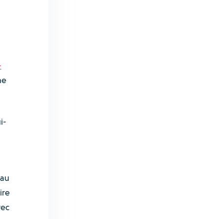
-
ne
i-
 au
ire
vec