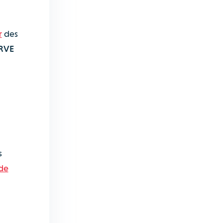
r
des
IRVE
s
 de