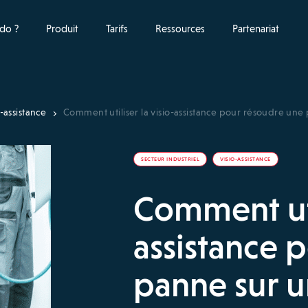
do ?
Produit
Tarifs
Ressources
Partenariat
o-assistance
Comment utiliser la visio-assistance pour résoudre un
SECTEUR INDUSTRIEL
VISIO-ASSISTANCE
Comment util
assistance 
panne sur 