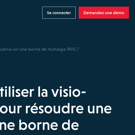
Se connecter
Demandez une démo
e panne sur une borne de recharge IRVE ?
iser la visio-
pour résoudre une
une borne de