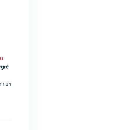
es
egré
nir un