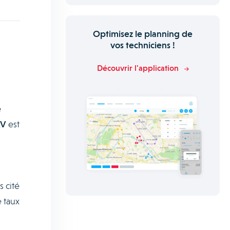
Optimisez le planning de
vos techniciens !
Découvrir l'application
e
AV
est
s cité
e taux