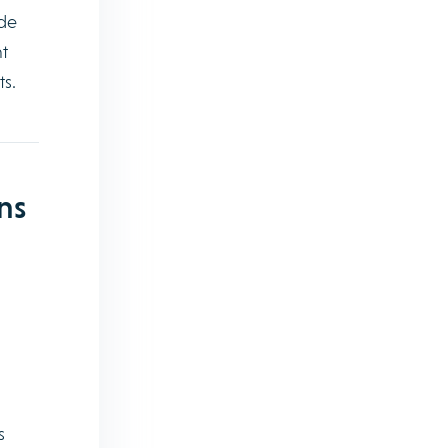
 de
t
s.
ns
s