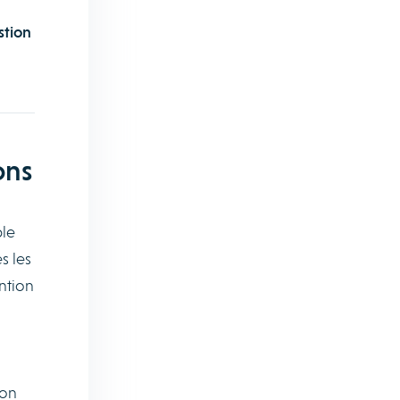
stion
ons
ble
s les
ntion
ion