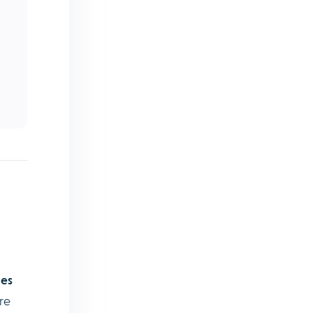
des
re