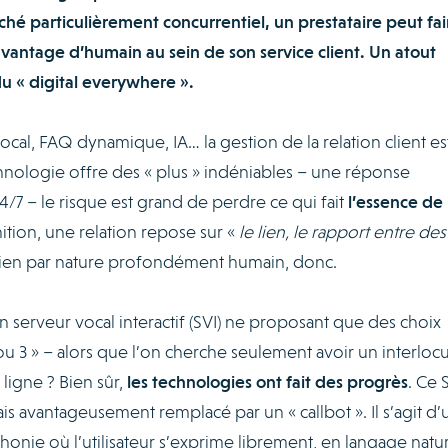
é particulièrement concurrentiel, un prestataire peut fai
vantage d’humain au sein de son service client. Un atout
u « digital everywhere ».
cal, FAQ dynamique, IA… la gestion de la relation client es
echnologie offre des « plus » indéniables – une réponse
4/7 – le risque est grand de perdre ce qui fait
l’essence de 
inition, une relation repose sur «
le lien, le rapport entre des
lien par nature profondément humain, donc.
n serveur vocal interactif (SVI) ne proposant que des choix
ou 3 » – alors que l’on cherche seulement avoir un interloc
 ligne ? Bien sûr,
les technologies ont fait des progrès
. Ce 
s avantageusement remplacé par un « callbot ». Il s’agit d’
honie où l’utilisateur s’exprime librement, en langage natur