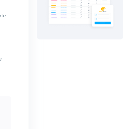
rte
e