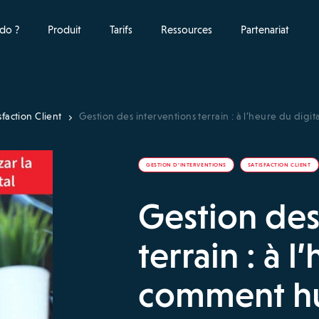
do ?
Produit
Tarifs
Ressources
Partenariat
sfaction Client
Gestion des interventions terrain : à l’heure du digi
GESTION D’INTERVENTIONS
SATISFACTION CLIENT
Gestion des
terrain : à l
comment hu