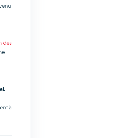
évenu
n des
une
al.
ent à