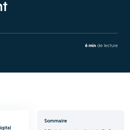
nt
6 min
de lecture
Sommaire
gital