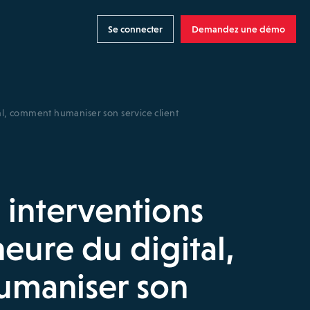
Se connecter
Demandez une démo
tal, comment humaniser son service client
 interventions
’heure du digital,
maniser son