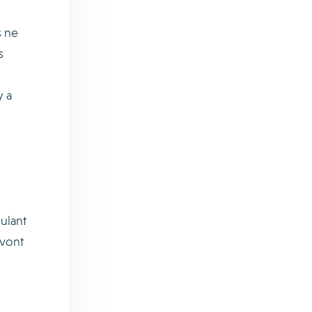
s ne
s
y a
oulant
 vont