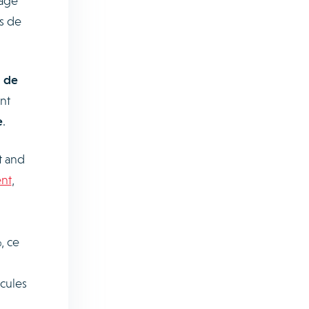
nage
s de
n de
nt
e
.
t and
nt
,
, ce
icules