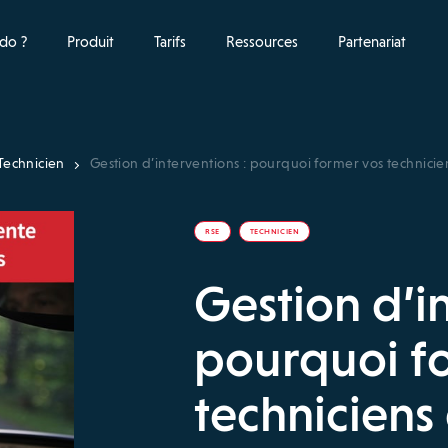
do ?
Produit
Tarifs
Ressources
Partenariat
Technicien
Gestion d’interventions : pourquoi former vos technici
RSE
TECHNICIEN
Gestion d’in
pourquoi f
techniciens