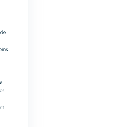
 de
oins
e
es
nt