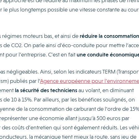
tte approche est de réduire au maximum les phases de frei
r le plus longtemps possible une vitesse constante au cour
s régimes moteurs bas, et ainsi de
réduire la consommatio
ons de CO2. On parle ainsi d’éco-conduite pour mettre l’acce
t pour l’entreprise. C’est en fait
une conduite économiqu
pas négligeables. Ainsi, selon les indicateurs TERM (Transpor
m) publiés par l’
Agence européenne pour l’environneme
lement
la sécurité des techniciens
au volant, en diminuant
de 10 à 15%. Par ailleurs, par les bénéfices soulignés, on
oyenne de la consommation de carburant de l’ordre de 15%
 représenter une économie allant jusqu’à 500 euros par
r des coûts d’entretien qui sont également réduits. Les véh
conducteurs, la mécanique tient mieux la route, sans jeu de