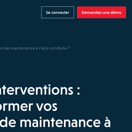
Se connecter
Demandez une démo
ens de maintenance à l’éco-conduite ?
terventions :
ormer vos
 de maintenance à