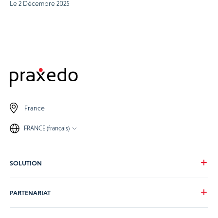
Le 2 Décembre 2025
France
FRANCE (français)
SOLUTION
Notre vision
PARTENARIAT
Pour vos besoins
Pour votre secteur
Devenons partenaire